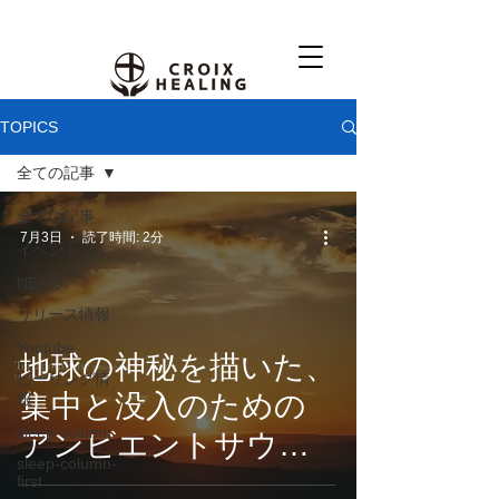
TOPICS
全ての記事
全ての記事
7月3日
読了時間: 2分
イベント
NEWS
リリース情報
Youtube
地球の神秘を描いた、
ヒーリング情
集中と没入のための
報
sleep-column
アンビエントサウン
sleep-column-
ド。CROIX
first