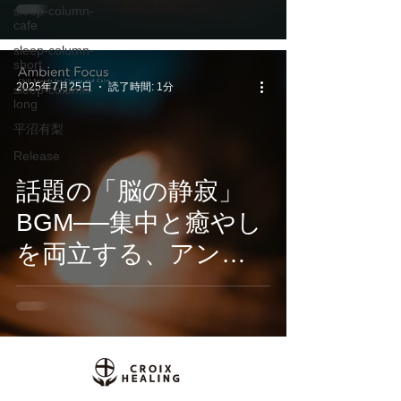
sleep-column-
HEALING『
cafe
TerranovaPulse -
sleep-column-
short
HiddenMantles 』7月
2025年7月25日
読了時間: 1分
sleep-column-
long
3日配信開始
平沼有梨
Release
話題の「脳の静寂」
BGM──集中と癒やし
を両立する、アンビ
エント×タイパな音環
境が誕生