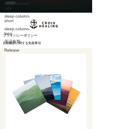
sleep-column-
HEALING『
cafe
TerranovaPulse -
sleep-column-
short
HiddenMantles 』7月
sleep-column-
long
3日配信開始
​プライバシーポリシー
平沼有梨
自動翻訳に関する免責事項
Release