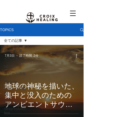
TOPICS
全ての記事
全ての記事
7月3日
読了時間: 2分
イベント
NEWS
リリース情報
Youtube
地球の神秘を描いた、
ヒーリング情
集中と没入のための
報
sleep-column
アンビエントサウン
sleep-column-
ド。CROIX
first