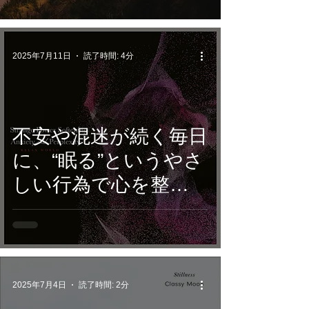
ーニー。7/18 配信開
始
2025年7月11日
読了時間: 4分
不安や混迷が続く毎日
に、“眠る”というやさ
しい行為で心を整え
る。音楽療法の第一人
者・和合治久監修、
528Hz音楽がそっと支
える夜へ。
2025年7月4日
読了時間: 2分