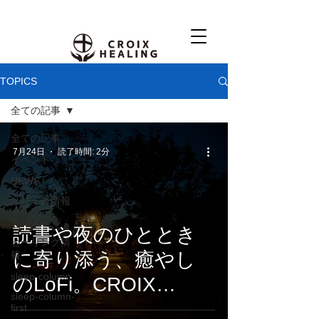
TOPICS
全ての記事
全ての記事
7月24日
読了時間: 2分
イベント
NEWS
リリース情報
Youtube
読書や夜のひととき
ヒーリング情
に寄り添う、癒やし
報
sleep-column
のLoFi。CROIX
sleep-column-
HEALING『Things
first