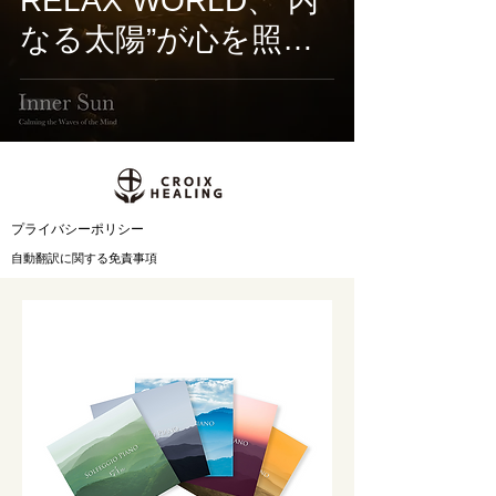
RELAX WORLD、“内
なる太陽”が心を照ら
す新作『Inner Sun』
配信開始｜YOGAとマ
インドケアに寄り添
う音楽体験
​プライバシーポリシー
自動翻訳に関する免責事項