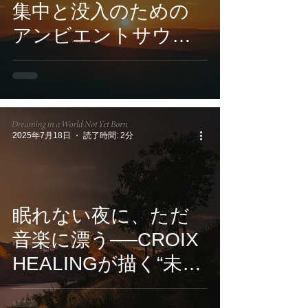
集中と没入のための
アンビエントサウン
ド。CROIX
HEALING『
TerranovaPulse -
HiddenMantles 』7月
2025年7月18日
読了時間: 2分
3日配信開始
眠れない夜に、ただ
音楽に漂う──CROIX
HEALINGが描く“未来
の夢”のサウンドジャ