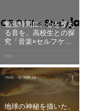
Midnight』7月24日配
信開始。
勉強時間に、心を整え
る音を。高校生との探
究「音楽×セルフケ
ア」から生まれた
396Hzソルフェジオ周
波数ヒーリングアル
バム『World with
7月3日
読了時間: 2分
Relief and Silence』7
月17日配信開始
地球の神秘を描いた、