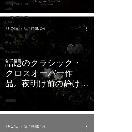
sleep-column-
We Never Said』7月
cafe
24日配信開始
sleep-column-
short
7月24日
読了時間: 2分
sleep-column-
long
平沼有梨
Release
話題のクラシック・
クロスオーバー作
品。夜明け前の静けさ
を映すピアノ・ヒー
リングアルバム、
Classy Moon『The
Garden After
7月17日
読了時間: 4分