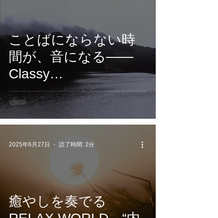
ことばにならない時
間が、音になる——
Classy
Moon『Stillness』配
信開始
2025年6月27日
読了時間: 2分
癒やしを奏でる