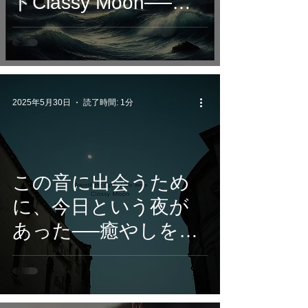
トClassy Moon──新
作『The Mariner’s
Dream』で“深海の
夢”を描く珠玉のピア
ノ作品
2025年5月30日
読了時間: 1分
この音に出会うため
に、今日という夜が
あった──癒やしを奏
でるアーティスト
Classy
Moon『Beneath the