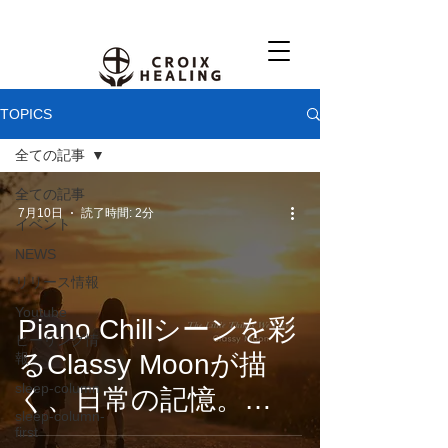
TOPICS
全ての記事
全ての記事
7月10日
読了時間: 2分
イベント
NEWS
リリース情報
Youtube
Piano Chillシーンを彩
ヒーリング情
るClassy Moonが描
報
sleep-column
く、日常の記憶。
sleep-column-
『The Little Things
first