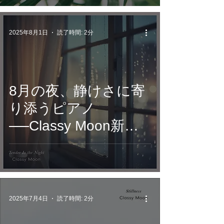
な夜を
2025年8月1日
読了時間: 2分
8月の夜、静けさに寄
り添うピアノ
──Classy Moon新作
『Tender Is the
Night』で綴る、夜の
ためのアンビエン
ト・ピアノ
2025年7月4日
読了時間: 2分