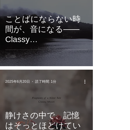
ことばにならない時
間が、音になる——
Classy
Moon『Stillness』配
信開始
2025年6月20日
読了時間: 1分
静けさの中で、記憶
はそっとほどけてい