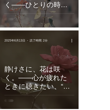
く——ひとりの時間
に耳を傾けたくな
る、癒やしを奏でる
Classy Moonの新作ピ
アノアルバム配信
2025年6月13日
読了時間: 2分
静けさに、花は咲
く。——心が疲れた
ときに聴きたい、“音
の祈り”がここにある
｜癒やしを奏でる