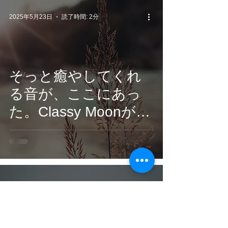
light of the moon』配
2025年5月23日
読了時間: 2分
信開始
そっと癒やしてくれ
る音が、ここにあっ
た。Classy Moonが贈
る透明なピアノ時間
2025年5月23日
読了時間: 1分