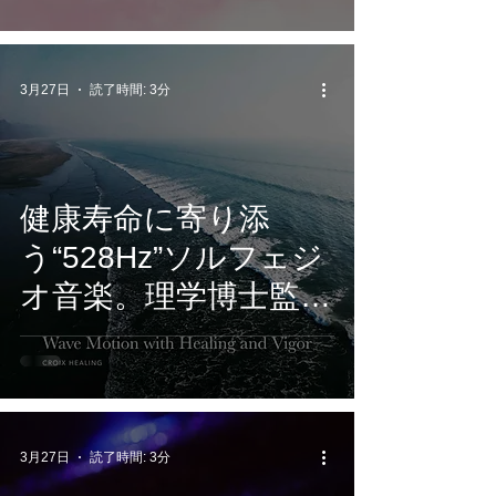
HEALING『Resonant
Heartfield (Harmonic
Connection)』5月22
3月27日
読了時間: 3分
日配信開始
健康寿命に寄り添
う“528Hz”ソルフェジ
オ音楽。理学博士監修
のCROIX HEALING最
新作『Wave Motion
with Healing and
Vigor』3/27配信開始
3月27日
読了時間: 3分