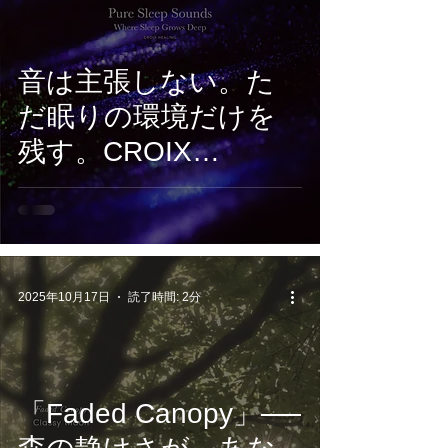
音は主張しない。た
だ眠りの環境だけを
残す。CROIX
HEALING『Pure
Sleep Sounds –
Where Sleep Grows
Deep』3月27日配信開
2025年10月17日
読了時間: 2分
始
「Faded Canopy」──