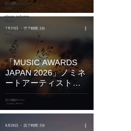
sleep-column-
We Loved』7月10日
cafe
配信開始
sleep-column-
short
7月10日
読了時間: 2分
sleep-column-
long
平沼有梨
Release
「MUSIC AWARDS
JAPAN 2026」ノミネ
ートアーティスト
Classy Moonが贈る。
追憶を描く528Hzソル
フェジオ連作第2弾
『Timeless Meadow』
6月26日
読了時間: 2分