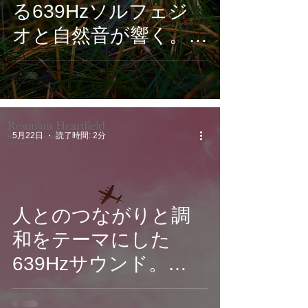
る639Hzソルフェジ
オと自然音が響く。
ヒーリングピアノ作
品『Silent Grove
Echoes: Healing
Piano Nature-』6月5
5月22日
読了時間: 2分
日配信開始」
人とのつながりと調
和をテーマにした
639Hzサウンド。
CROIX