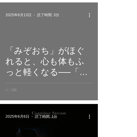
Classy Moon、新作ピ
アノ作品配信
2025年6月13日
読了時間: 3分
「みぞおち」がほぐ
れると、心も体もふ
っと軽くなる──「ソ
ルフェジオ528Hz」
の“整える音”を聴くヒ
ーリング体験
2025年6月6日
読了時間: 1分