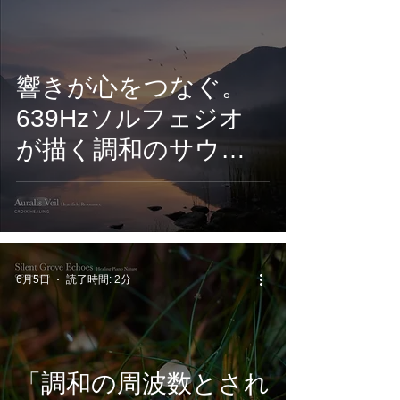
7月10日配信開始
響きが心をつなぐ。
639Hzソルフェジオ
が描く調和のサウン
ド。CROIX
HEALING『Auralis
Veil -Heartfield
Resonance』6月26日
6月5日
読了時間: 2分
配信開始
「調和の周波数とされ