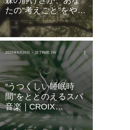
森の静けさが、あな
たの“考えごと”をやさ
しく止める。音がそ
っと、心のスイッチ
をOFFにする夜。
2025年8月29日
読了時間: 2分
“うつくしい睡眠時
間”をととのえるスパ
音楽｜CROIX
HEALING新作『SPA
Blissful Time』で静か