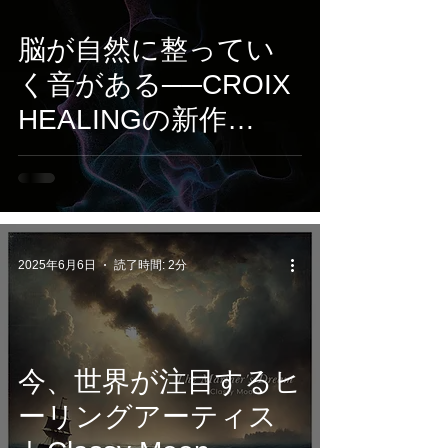
脳が自然に整ってい
く音がある──CROIX
HEALINGの新作
『Cognitive Stream』
で集中と創造のスイ
ッチをオン
2025年6月6日
読了時間: 2分
今、世界が注目するヒ
ーリングアーティス