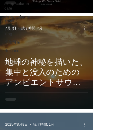
sleep-column-
We Never Said』7月
cafe
24日配信開始
sleep-column-
short
7月3日
読了時間: 2分
sleep-column-
long
平沼有梨
Release
地球の神秘を描いた、
集中と没入のための
アンビエントサウン
ド。CROIX
HEALING『
TerranovaPulse -
HiddenMantles 』7月
2025年8月8日
読了時間: 1分