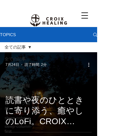
TOPICS
全ての記事
全ての記事
7月24日
読了時間: 2分
イベント
NEWS
リリース情報
Youtube
読書や夜のひととき
ヒーリング情
に寄り添う、癒やし
報
sleep-column
のLoFi。CROIX
sleep-column-
HEALING『Things
first