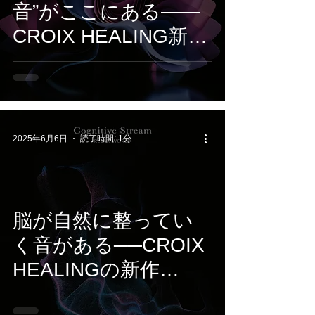
音”がここにある——
CROIX HEALING新作
『Alpha Mode』は、
集中のための電子音風
景
2025年6月6日
読了時間: 1分
脳が自然に整ってい
く音がある──CROIX
HEALINGの新作
『Cognitive Stream』