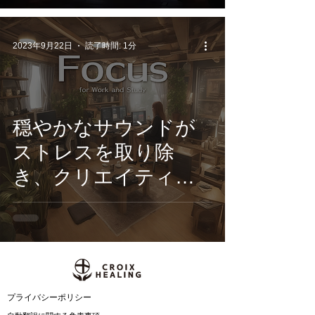
態に導き、思考をク
リアにあなたの創造
2023年9月22日
読了時間: 1分
力を高める‼
穏やかなサウンドが
ストレスを取り除
き、クリエイティブ
なアイデアの閃きを
促進する、心地よい旋
律と繊細な音響が調和
した究極のBGMアル
バム
​プライバシーポリシー