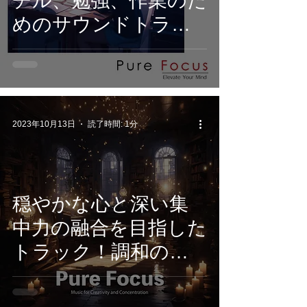
チル、勉強、作業のた
めのサウンドトラッ
ク。心を静め、クリ
エイティビティを高
め、集中力を最大限に
引き出す。
2023年10月13日
読了時間: 1分
穏やかな心と深い集
中力の融合を目指した
トラック！調和の取
れたサウンドは深い
リラックスと集中状