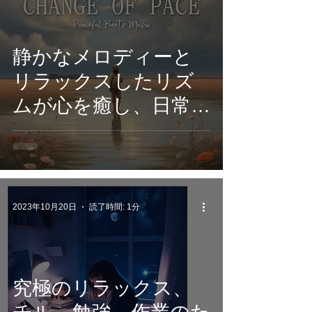
静かなメロディーと
リラックスしたリズ
ムが心を癒し、日常
の喧騒を忘れさせる
アルバム「Change of
Pace -Peaceful Beats
Music-」
2023年10月20日
読了時間: 1分
究極のリラックス、