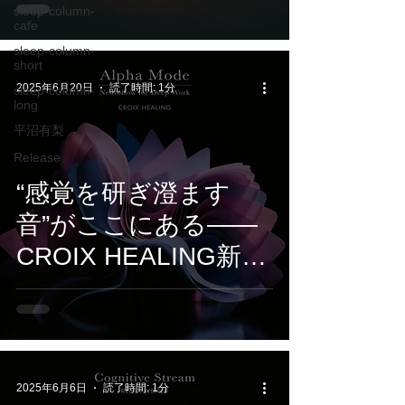
sleep-column-
HEALING『
cafe
TerranovaPulse -
sleep-column-
short
HiddenMantles 』7月
2025年6月20日
読了時間: 1分
sleep-column-
long
3日配信開始
平沼有梨
Release
“感覚を研ぎ澄ます
音”がここにある——
CROIX HEALING新作
『Alpha Mode』は、
集中のための電子音風
景
2025年6月6日
読了時間: 1分