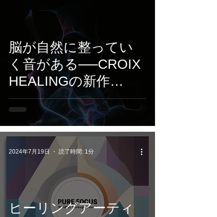
脳が自然に整ってい
く音がある──CROIX
HEALINGの新作
『Cognitive Stream』
で集中と創造のスイ
ッチをオン
2024年7月19日
読了時間: 1分
ヒーリングアーティ