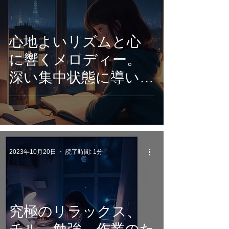
心地よいリズムと心
に響くメロディー。
深い集中状態に導いて
クリエイティブな思
考を刺激。新しいア
イデアや視点を見つ
けるアプローチを！
2023年10月20日
読了時間: 1分
究極のリラックス、