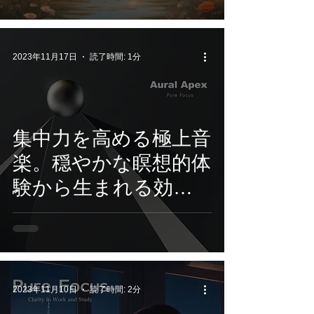
アルバム「Change of
Pace -Peaceful Beats
Music-」
2023年11月17日
読了時間: 1分
集中力を高める極上音
楽。穏やかな瞑想的体
験から生まれる効
果！
2023年11月10日
読了時間: 2分