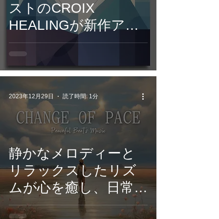
ストのCROIX
HEALINGが新作アル
バム『Pure Focus -
Mindful Through
Sound-』を発表！心
の平静と集中力を高め
2023年12月29日
読了時間: 1分
る音楽が7月19日より
配信開始。
静かなメロディーと
リラックスしたリズ
ムが心を癒し、日常
の喧騒を忘れさせる