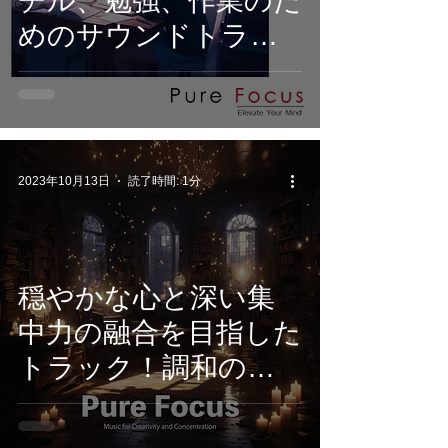
チル、勉強、作業のた
めのサウンドトラッ
ク。心を静め、クリ
エイティビティを高
め、集中力を最大限に
引き出す。
2023年10月13日
読了時間: 1分
穏やかな心と深い集
中力の融合を目指した
トラック！調和の取
れたサウンドは深い
リラックスと集中状