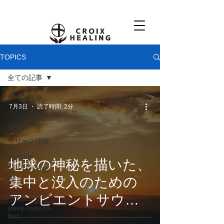
TOPICS
全ての記事
全ての記事
7月3日
読了時間: 2分
イベント
NEWS
リリース情報
Youtube
地球の神秘を描いた、
ヒーリング情
集中と没入のための
報
sleep-column
アンビエントサウン
sleep-column-
ド。CROIX
first