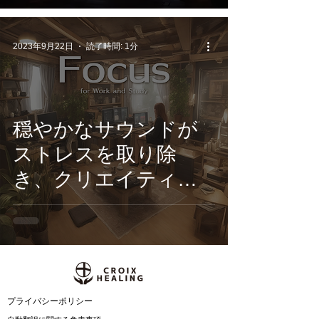
態に導き、思考をク
リアにあなたの創造
2023年9月22日
読了時間: 1分
力を高める‼
穏やかなサウンドが
ストレスを取り除
き、クリエイティブ
なアイデアの閃きを
促進する、心地よい旋
律と繊細な音響が調和
した究極のBGMアル
バム
​プライバシーポリシー