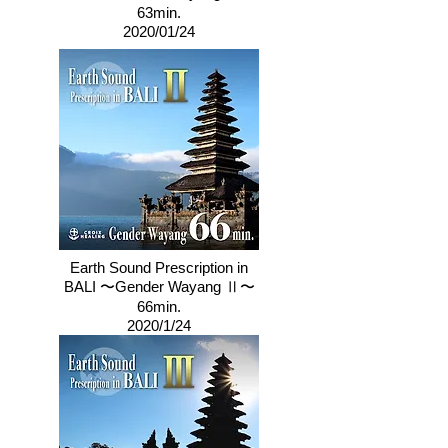
63min.
​2020/01/24
Earth Sound Prescription in
BALI 〜Gender Wayang Ⅱ〜
66min.
2020/1/24