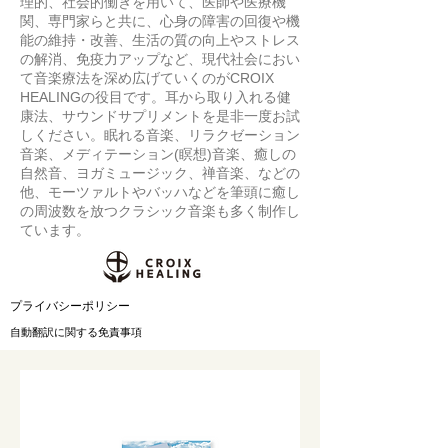
理的、社会的働きを用いて、医師や医療機
関、専門家らと共に、心身の障害の回復や機
能の維持・改善、生活の質の向上やストレス
の解消、免疫力アップなど、現代社会におい
て音楽療法を深め広げていくのがCROIX
HEALINGの役目です。耳から取り入れる健
康法、サウンドサプリメントを是非一度お試
しください。眠れる音楽、リラクゼーション
音楽、メディテーション(瞑想)音楽、癒しの
自然音、ヨガミュージック、禅音楽、などの
他、モーツァルトやバッハなどを筆頭に癒し
の周波数を放つクラシック音楽も多く制作し
ています。
​プライバシーポリシー
自動翻訳に関する免責事項