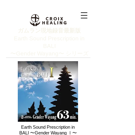
​​ガムラン現地録音最新版
Earth Sound Prescription in
BALI
〜Gender Wayang〜 シリーズ
Earth Sound Prescription in
BALI 〜Gender Wayang Ⅰ〜