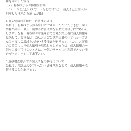
報を開示した場合
（2）お客様からの情報発信時
（3）ＩＤまたはパスワードなどの情報が、個人または個人が
利用した端末から漏れた場合
4.個人情報の正確性・透明性の確保
当社は、お客様から担当窓口にご連絡いただいたときは、個人
情報の開示、修正、削除等に合理的な範囲で速やかに対応いた
します。なお、お客様の承諾を得て当社が第三者に個人情報を
提供している場合は、当社および当該第三者のいずれか一方ま
たは両方にご連絡をお願いする場合があります。なお、お客様
のご希望により個人情報を削除したときまたは、個人情報の一
部をご提供頂けないときは、一部のサービスが利用できない場
合があることをご了承下さい。
5.直接書面以外での個人情報の取得について
当社は、電話注文やプレゼント発送依頼などで、個人情報を取
得することがあります。