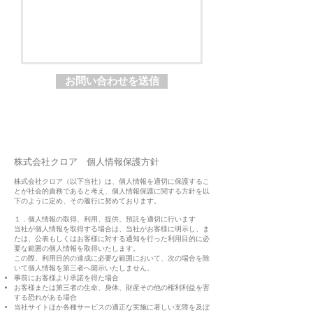
お問い合わせを送信
株式会社クロア 個人情報保護方針
株式会社クロア（以下当社）は、個人情報を適切に保護するこ
とが社会的責務であると考え、個人情報保護に関する方針を以
下のように定め、その履行に努めております。
１．個人情報の取得、利用、提供、預託を適切に行います
当社が個人情報を取得する場合は、当社がお客様に明示し、ま
たは、公表もしくはお客様に対する通知を行った利用目的に必
要な範囲の個人情報を取得いたします。
この際、利用目的の達成に必要な範囲において、次の場合を除
いて個人情報を第三者へ開示いたしません。
事前にお客様より承諾を得た場合
お客様または第三者の生命、身体、財産その他の権利利益を害
する恐れがある場合
当社サイトほか各種サービスの適正な実施に著しい支障を及ぼ