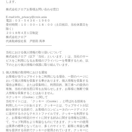
します。
株式会社クロアお客様お問い合わせ窓口
E-mail:
info_privacy@croix.asia
電話：０３－５４３６－１９６０
受付時間：１０：００～１８：００（土日祝日、当社休業日を
除く）
２０１８年４月１日制定
株式会社クロア
代表取締役社長 戸部田 馬準
———————————————–
当社における個人情報の取り扱いについて
株式会社クロア（以下「当社」といいます。）は、当社のサー
ビスをご利用になるお客様のプライバシーを尊重するため、以
下のとおり個人情報の保護に取り組んでいます。
個人情報の取得時における通知
お客様が当ウェブサイトをご利用になる場合、一部のページに
おいて個人情報を収集する事があります。個人情報を収集する
場合は事前に、または収集時に、利用目的、第三者への提供の
有無、当社の担当窓口等をお知らせします。お客様に無断で個
人情報を収集することはありません。
※クッキー（Cookie）に関して
当社サイトには、「クッキー（Cookie）」と呼ばれる技術を
利用したページがあります。クッキーとは、ウェブサイトが記
録を保持する目的で、お客様のコンピュータのハードディスク
に送付する小さなテキストファイルです。クッキーを利用する
と、お客様の特定のサイトに対する好みに関する情報を記憶し
て、ウェブ利用をより有益なものにできます。クッキーの使用
は業界の標準となっており、多くのサイトで、顧客に有益な機
能を提供する目的でクッキーが使用されています。クッキーに