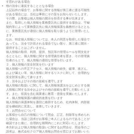
す恐れがある場合
他の法令に違反することとなる場合
上記以外の場合で、お客様に関する情報が第三者に渡る可能性
がある場合には、当社は事前にその旨をお知らせいたします。
その際、お客様は個人情報の開示を拒否する事が出来ます。
また、取得した個人情報を業務委託先に提供する場合は、守秘
契約等によって業務委託先に個人情報保護を義務付けるととも
に、業務委託先が適切に個人情報を取り扱うように管理いたし
ます。
なお、特定個人情報については、本人の同意を取得した場合で
あっても、法令で許容される場合でない限り、第三者に開示・
提供することはございません。
個人情報の取得、利用、提供、預託等の管理ルールを明文化す
るとともに、個人情報に関する管理責任者を置き、その管理責
任者のもとで、個人情報の適切な管理を行います。
２．個人情報の安全対策を行います
個人情報への不正アクセス、個人情報の紛失、破壊、改ざん、
および漏えい等、個人情報に対するリスクに対して、合理的な
安全対策を講じて参ります。
３．法令およびその他の規範を遵守します
個人情報の取扱いに関して、個人情報保護法をはじめとする個
人情報に関する法令およびその他の規範を遵守し行動いたしま
す。また、役員を含む就業者に教育・啓発を実施いたします。
４．個人情報保護の継続的改善を行います
個人情報の保護体制を適切に維持するため、社内体制、内部規
定を継続的に見直し、改善していきます。
５．お問合せについて
お客様から自己の情報について照会、訂正、削除等を求められ
た場合は、当該ご請求がお客様ご本人によるものであることが
確認できた後に、合理的な期間内にこれに対応いたします。
本方針および個人情報の取扱いに関するお問合せ、照会等のご
請求は、株式会社クロア個人情報お問合せ窓口までお願いいた