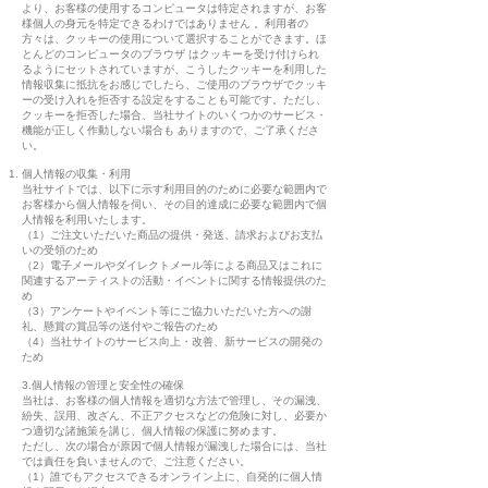
より、お客様の使用するコンピュータは特定されますが、お客
様個人の身元を特定できるわけではありません 。利用者の
方々は、クッキーの使用について選択することができます。ほ
とんどのコンピュータのブラウザ はクッキーを受け付けられ
るようにセットされていますが、こうしたクッキーを利用した
情報収集に抵抗をお感じでしたら、ご使用のブラウザでクッキ
ーの受け入れを拒否する設定をすることも可能です。ただし、
クッキーを拒否した場合、当社サイトのいくつかのサービス・
機能が正しく作動しない場合も ありますので、ご了承くださ
い。
個人情報の収集・利用
当社サイトでは、以下に示す利用目的のために必要な範囲内で
お客様から個人情報を伺い、その目的達成に必要な範囲内で個
人情報を利用いたします。
（1）ご注文いただいた商品の提供・発送、請求およびお支払
いの受領のため
（2）電子メールやダイレクトメール等による商品又はこれに
関連するアーティストの活動・イベントに関する情報提供のた
め
（3）アンケートやイベント等にご協力いただいた方への謝
礼、懸賞の賞品等の送付やご報告のため
（4）当社サイトのサービス向上・改善、新サービスの開発の
ため
3.個人情報の管理と安全性の確保
当社は、お客様の個人情報を適切な方法で管理し、その漏洩、
紛失、誤用、改ざん、不正アクセスなどの危険に対し、必要か
つ適切な諸施策を講じ、個人情報の保護に努めます。
ただし、次の場合が原因で個人情報が漏洩した場合には、当社
では責任を負いませんので、ご注意ください。
（1）誰でもアクセスできるオンライン上に、自発的に個人情