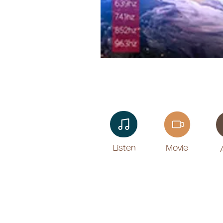
Listen​
Movie
​