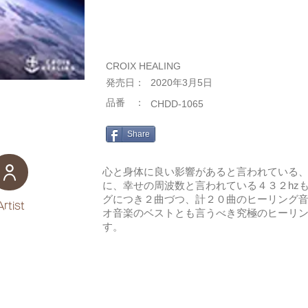
CROIX HEALING
​発売日：
2020年3月5日
​品番 ：
CHDD-1065
Share
心と身体に良い影響があると言われている
に、幸せの周波数と言われている４３２hz
グにつき２曲づつ、計２０曲のヒーリング
Artist
オ音楽のベストとも言うべき究極のヒーリ
す。