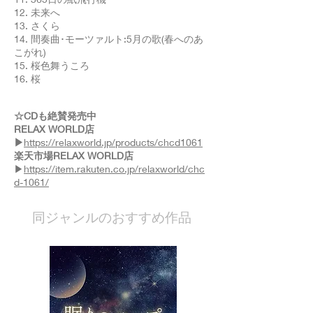
12. 未来へ
13. さくら
14. 間奏曲･モーツァルト:5月の歌(春へのあ
こがれ)
15. 桜色舞うころ
16. 桜
☆CDも絶賛発売中
RELAX WORLD店
▶
https://relaxworld.jp/products/chcd1061
楽天市場RELAX WORLD店
▶
https://item.rakuten.co.jp/relaxworld/chc
d-1061/
​同ジャンルのおすすめ作品