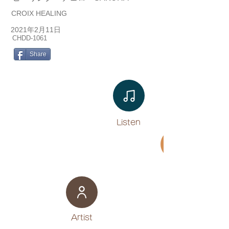
CROIX HEALING
2021年2月11日
CHDD-1061
Share
Listen​
Movie
​Artist