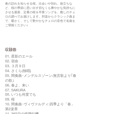
春の訪れを知らせる桜。出会いや別れ、旅立ちな
ど、桜の季節に思い出す切なくも爽やかな気持ちに
させる最新、定番の桜＆卒業ソングを、癒しのチェ
ロの調べでお届けします。邦楽からクラシック曲ま
で、暖かく、そして艶やかなチェロの音色で名曲を
ご堪能ください♪
​収録曲
01. 星影のエール
02. 宿命
03. ３月９日
04. さくら(独唱)
05. 間奏曲･メンデルスゾーン:無言歌より｢春
の歌｣
06. 春よ、来い
07. SAKURA
08. いつも何度でも
09. 桜
10. 間奏曲･ヴィヴァルディ:四季より「春」
第2楽章
11. 365日の紙飛行機