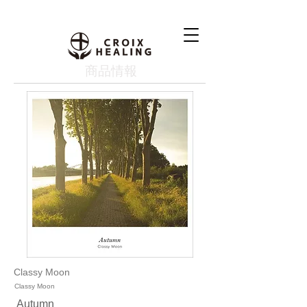
​商品情報
Classy Moon
Classy Moon
Autumn