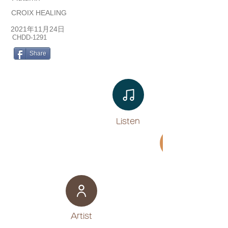
CROIX HEALING
2021年11月24日
CHDD-1291
Share
Listen​
Movie
​Artist