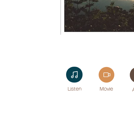
Listen​
Movie
​