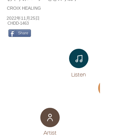
CROIX HEALING
2022年11月25日
CHDD-1463
Share
Listen​
Movie
​Artist