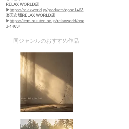
RELAX WORLD店
▶
https://relaxworld.jp/products/qocd1463
楽天市場RELAX WORLD店
▶
https://item.rakuten.co.jp/relaxworld/qoc
d-1463/
​同ジャンルのおすすめ作品