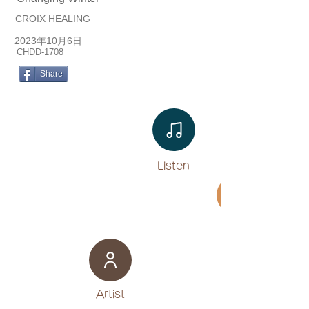
CROIX HEALING
2023年10月6日
CHDD-1708
Share
Listen​
Movie
​Artist