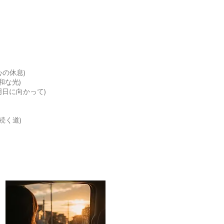
りで心の休息)
の平和な光)
満ちた明日に向かって)
へと続く道)