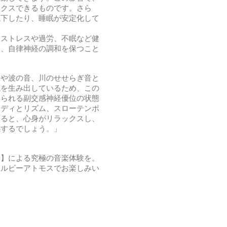
ックスできるものです。さら
低下したり、睡眠が安定化して
なストレスや過労、不眠など健
め、自律神経の調和を保つこと
りや波の音、川のせせらぎ音と
境を生み出しているため、この
得られる副交感神経優位の状態
ロディとリズム、スローテンポ
入ると、心身がリラックスし、
感するでしょう。」
ス】による究極の音楽体験を。
icにてドルビーアトモスでお楽しみい