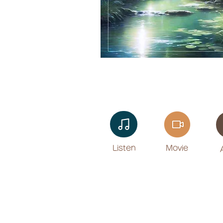
Listen​
Movie
​