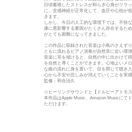
日頃蓄積したストレスが和らぎ心身がリラ
に、交感神経が正常化して、血圧や心拍が
きます。
しかし、今日の人工的な環境下では、不快
康に悪影響する要因がたくさん存在するた
がとても困難になってきました。
この作品に収録された音楽は小鳥のさえず
ともに流れるピアノ演奏が自然音に近い環
音楽に耳を傾けると、自然の中に出かけて
を自然と導くことができます。心地よいメ
な曲の流れに身を置いて、目を閉じて聴き
心から不安や悲しみが消えていくことを実
監修：和合治久
☆ヒーリングサウンドと【ドルビーアトモ
本作品はApple Music、Amazon Mus
ただけます。