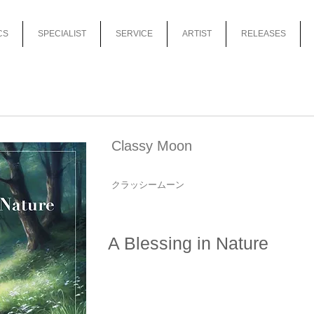
CS
SPECIALIST
SERVICE
ARTIST
RELEASES
Classy Moon
クラッシームーン
A Blessing in Nature