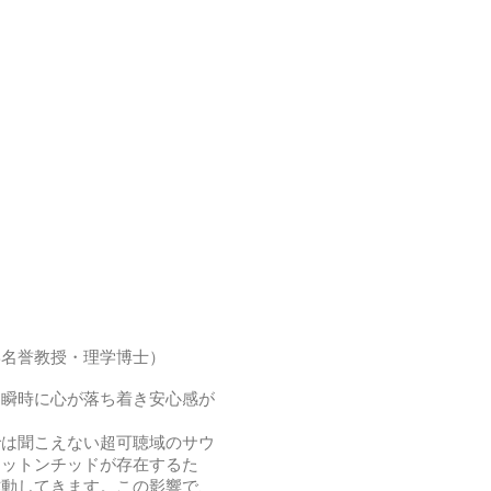
学名誉教授・理学博士）
、瞬時に心が落ち着き安心感が
では聞こえない超可聴域のサウ
ィットンチッドが存在するた
作動してきます。この影響で、