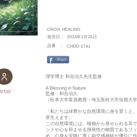
CROIX HEALING
​発売日：
2024年1月26日
​品番 ：
CHDD-1741
Share
理学博士 和合治久先生監修
A Blessing in Nature
Artist
監修：和合治久
（松本大学客員教授・埼玉医科大学短期大
「私たちは緑豊かな自然環境に身を置くと
芽生えます。
この自然環境には、植物から発せられる耳
ンドや心を和ませる揮発性の物質であるフ
め、心身を安静に導く副交感神経が優位に