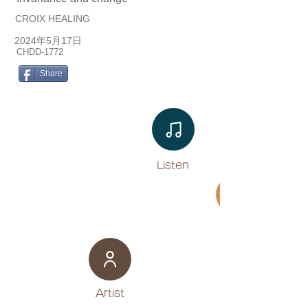
CROIX HEALING
2024年5月17日
CHDD-1772
Share
Listen​
Movie
​Artist