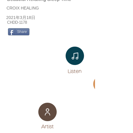
CROIX HEALING
2021年3月18日
CHDD-1178
Share
Listen​
Movie
​Artist