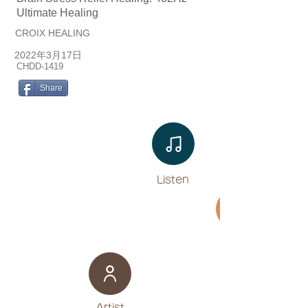
Ultimate Healing
CROIX HEALING
2022年3月17日
CHDD-1419
Share
Listen​
Movie
​Artist