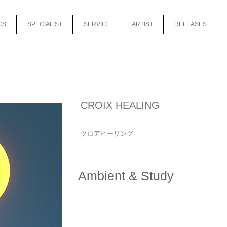
CS
SPECIALIST
SERVICE
ARTIST
RELEASES
CROIX HEALING
クロアヒーリング
Ambient & Study