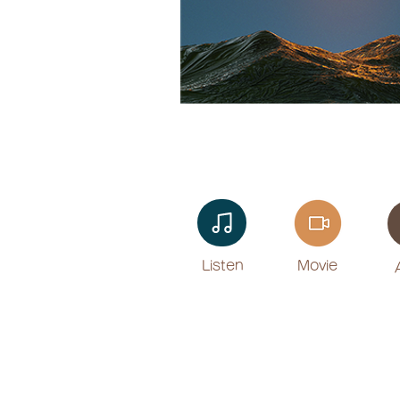
Listen​
Movie
​