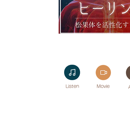
Listen​
Movie
​