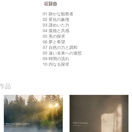
​収録曲
01 静かな観察者
02 変化の象徴
03 謎めいた力
04 孤独と共感
05 美の探求
06 夢と希望
07 自然の力と調和
08 遠い未来への連想
09 時間の流れ
10 内なる探求
作品