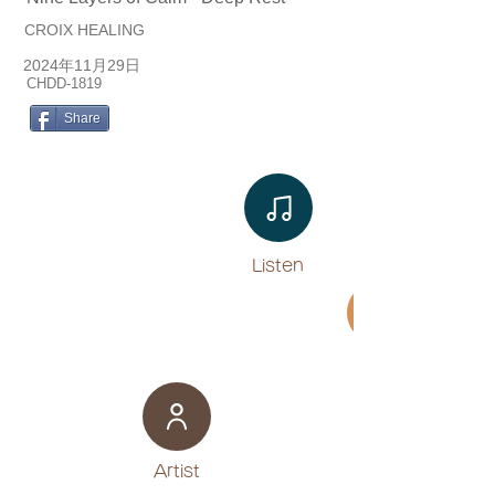
CROIX HEALING
2024年11月29日
CHDD-1819
Share
Listen​
Movie
​Artist