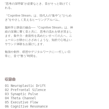
“思考の深呼吸”が必要なとき、音がそっと助けてく
れる。
『Cognitive Stream』は、現代人の“集中”と“ひらめ
き”をやさしく支えるヒーリングアルバム。
脳科学と静寂の融合──『Cognitive Stream』は、神
経の深層に響く音と共に、思考の流れを研ぎ澄まし
ます。集中力・創造性を高めたいすべての人へ。ニ
ューロンが静かにさざめくような、知的で心地よい
サウンド体験をお届けします。
勉強や創作、瞑想やデジタルワークに──忙しい日
常に、音で“整う”時間を。
​収録曲
01 Neuroplastic Drift
02 Prefrontal Silence
03 Synaptic Pulse
04 Theta Channel
05 Executive Flow
06 Cognitive Resonance