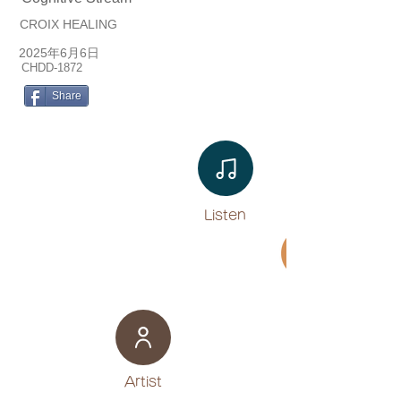
CROIX HEALING
2025年6月6日
CHDD-1872
Share
Listen​
Movie
​Artist