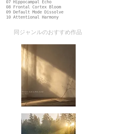
07 Hippocampal Echo
08 Frontal Cortex Bloom
09 Default Mode Dissolve
10 Attentional Harmony
​同ジャンルのおすすめ作品