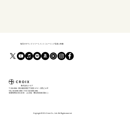
毎日のサウンドトリートメント | ヒーリング音楽と映像
​株式会社クロア
〒153-0064 東京都目黒区下目黒 3-7-2 小西ビル7F
TEL 03-5436-1960 / FAX 03-5436-1961
営業時間10:00-19:00 （土日祝・弊社特別休日除く)
Copyright ©️2021 Croix Co., Ltd. All Rights reserved.