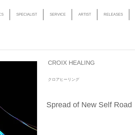
CS
SPECIALIST
SERVICE
ARTIST
RELEASES
CROIX HEALING
クロアヒーリング
Spread of New Self Road