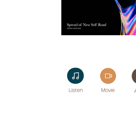
Listen​
Movie
​