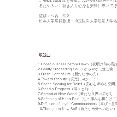
174Hzの周波数を豊富に含み安心感が得ら
るため大いに聴き入り心身を安静に導いて
監修：和合 治久
松本大学客員教授・埼玉医科大学短期大学
​収録曲
1.Consciousness before Dawn（夜明け前の
2.Gently Proceeding Soul（ゆるやかに進む魂）
3.Fresh Light of Life（新たな命の光）
4.Toward Stability（安定に向かって）
5.Space Seeking for Relief（安心を求める空間
6.Steadily Progress（着々と前に）
7.Spread of New World（新たな世界の広がり）
8.Softening of Heart Pain（心の痛みを和らげ
9.Diffusion of Joyful Consciousness（喜
10.Thought to New Self（新たな自分への思い）