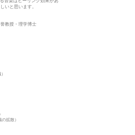
れる音楽はヒーリング効果があ
ほしいと思います。
名誉教授・理学博士
意識）
）
て）
びの意識の拡散）