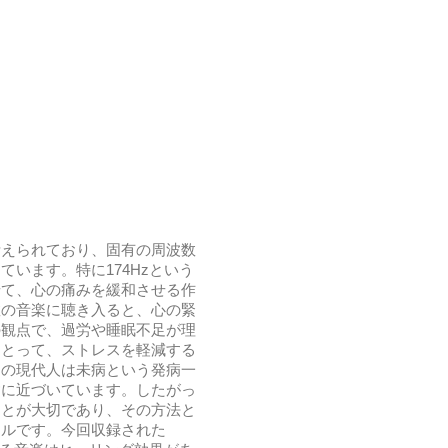
考えられており、固有の周波数
います。特に174Hzという
せて、心の痛みを緩和させる作
数の音楽に聴き入ると、心の緊
の観点で、過労や睡眠不足が理
にとって、ストレスを軽減する
くの現代人は未病という発病一
病に近づいています。したがっ
ことが大切であり、その方法と
ールです。今回収録された