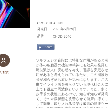
CROIX HEALING
​発売日：
2026年5月29日
​品番 ：
CHDD-2040
Share
ソルフェジオ音階には特別な作用があると
が体の各臓器の機能や精神にも効果を発揮して
周波数は人に安心感を与え、意識を安定さ
Artist
用があると考えられているため、この周波
張が和らぎ落ち着いた気分になります。こ
由でイライラ感を募らせている現代社会人
上でも役立つ周波数といえます。また、多
歩手前の状態にあるので、知らず知らず発
て、その未病状態を改善させて健康に導く
して簡単に取り入れる音楽は最高の健康ツ