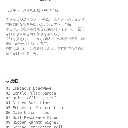
【ソルフェジオ周波数 639Hz作品】
柔らかなPADサウンドを軸に、人と人とのつながり
や内面的な調和を描いたアンビエント作品。
ゆるやかに広がる持続音と繊細なレイヤーが、緊張
をほどき自然な落ち着きをもたらす。
主張を抑えたミニマルな構成で、作業用や読書、就
寝前の静かな時間にも適応。
空間に溶け込む音像設計により、長時間でも快適に
聴き続けられる一枚。
​収録曲
01 Luminous Bondwave
02 Gentle Pulse Garden
03 Quiet Affinity Drift
04 Silken Aura Lines
05 Echoes of Kindred Light
06 Calm Union Tides
07 Soft Resonance Bloom
08 Hidden Warmth Signal
09 Serene Connection Veil