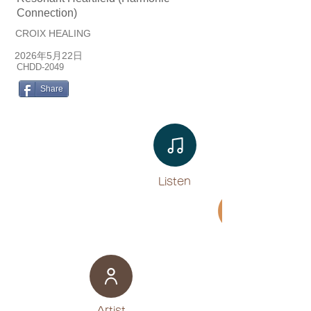
Connection)
CROIX HEALING
2026年5月22日
CHDD-2049
Share
Listen​
Movie
​Artist