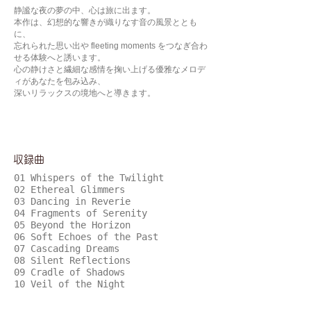
静謐な夜の夢の中、心は旅に出ます。
本作は、幻想的な響きが織りなす音の風景ととも
に、
忘れられた思い出や fleeting moments をつなぎ合わ
せる体験へと誘います。
心の静けさと繊細な感情を掬い上げる優雅なメロデ
ィがあなたを包み込み、
深いリラックスの境地へと導きます。
​収録曲
01 Whispers of the Twilight
02 Ethereal Glimmers
03 Dancing in Reverie
04 Fragments of Serenity
05 Beyond the Horizon
06 Soft Echoes of the Past
07 Cascading Dreams
08 Silent Reflections
09 Cradle of Shadows
10 Veil of the Night