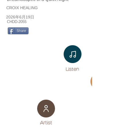
CROIX HEALING
2026年6月19日
CHDD-2055
Share
Listen​
Movie
​Artist