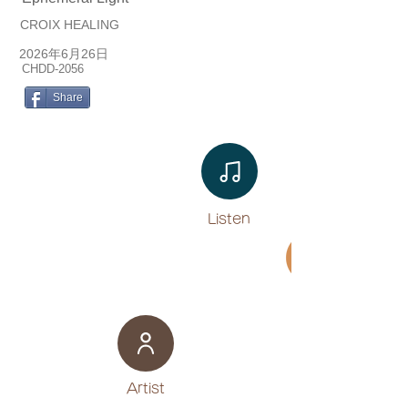
CROIX HEALING
2026年6月26日
CHDD-2056
Share
Listen​
Movie
​Artist