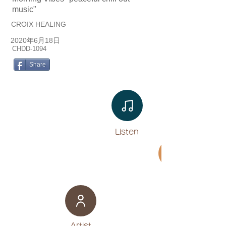
music"
CROIX HEALING
2020年6月18日
CHDD-1094
Share
Listen​
Movie
​Artist