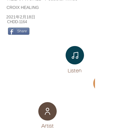
CROIX HEALING
2021年2月18日
CHDD-1164
Share
Listen​
Movie
​Artist