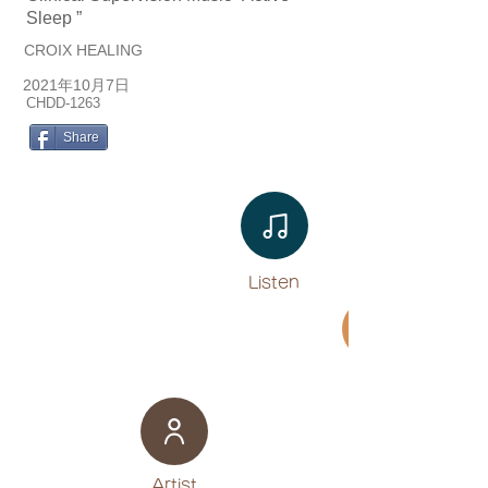
Sleep ”
CROIX HEALING
2021年10月7日
CHDD-1263
Share
Listen​
Movie
​Artist