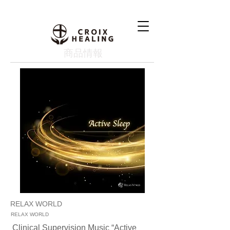
​商品情報
RELAX WORLD
RELAX WORLD
Clinical Supervision Music “Active