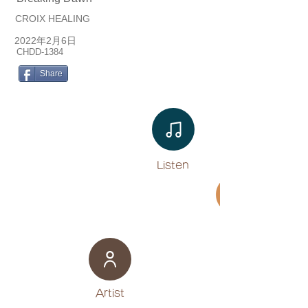
CROIX HEALING
2022年2月6日
CHDD-1384
Share
Listen​
Movie
​Artist