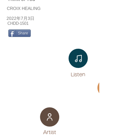
CROIX HEALING
2022年7月3日
CHDD-1501
Share
Listen​
Movie
​Artist