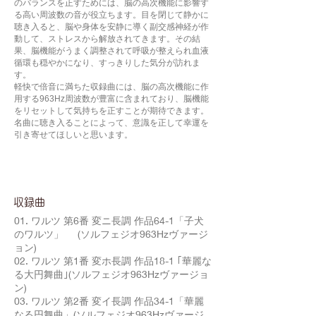
のバランスを正すためには、脳の高次機能に影響す
る高い周波数の音が役立ちます。目を閉じて静かに
聴き入ると、脳や身体を安静に導く副交感神経が作
動して、ストレスから解放されてきます。その結
果、脳機能がうまく調整されて呼吸が整えられ血液
循環も穏やかになり、すっきりした気分が訪れま
す。
軽快で倍音に満ちた収録曲には、脳の高次機能に作
用する963Hz周波数が豊富に含まれており、脳機能
をリセットして気持ちを正すことが期待できます。
名曲に聴き入ることによって、意識を正して幸運を
引き寄せてほしいと思います。
​収録曲
01. ワルツ 第6番 変ニ長調 作品64-1「子犬
のワルツ」 (ソルフェジオ963Hzヴァージ
ョン)
02. ワルツ 第1番 変ホ長調 作品18-1 ｢華麗な
る大円舞曲｣(ソルフェジオ963Hzヴァージョ
ン)
03. ワルツ 第2番 変イ長調 作品34-1「華麗
なる円舞曲」(ソルフェジオ963Hzヴァージ