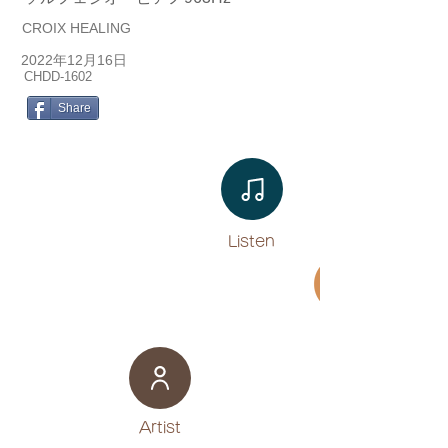
CROIX HEALING
2022年12月16日
CHDD-1602
Share
Listen​
Movie
​Artist