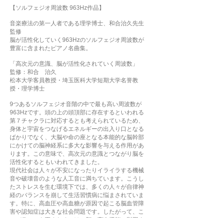
【ソルフェジオ周波数 963Hz作品】
音楽療法の第一人者である理学博士、和合治久先生
監修
脳が活性化していく963Hzのソルフェジオ周波数が
豊富に含まれたピアノ名曲集。
「高次元の意識、脳が活性化されていく周波数」
監修：和合 治久
松本大学客員教授・埼玉医科大学短期大学名誉教
授・理学博士
9つあるソルフェジオ音階の中で最も高い周波数が
963Hzです。頭の上の頭頂部に存在するといわれる
第７チャクラに対応するとも考えられているため、
身体と宇宙をつなげるエネルギーの出入り口となる
ばかりでなく、大脳や命の座となる本能的な脳幹部
にかけての脳神経系に多大な影響を与える作用があ
ります。この意味で、高次元の意識とつながり脳を
活性化するともいわれてきました。
現代社会は人々が不安になったりイライラする機械
音や破壊音のような人工音に満ちています。こうし
たストレスを生む環境下では、多くの人々が自律神
経のバランスを崩して生活習慣病に悩まされていま
す。特に、高血圧や高血糖が原因で起こる脳血管障
害や認知症は大きな社会問題です。したがって、こ