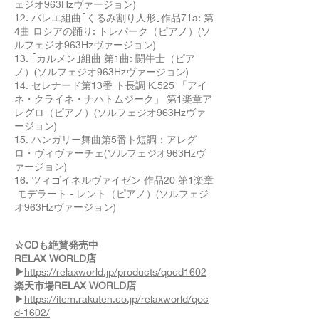
ェジオ963Hzヴァージョン)
12. バレエ組曲｢くるみ割り人形｣作品71a: 第
4曲 ロシアの踊り: トレパーク（ピアノ）(ソ
ルフェジオ963Hzヴァージョン)
13. ｢カルメン｣組曲 第1曲: 闘牛士（ピア
ノ）(ソルフェジオ963Hzヴァージョン)
14. セレナード第13番 ト長調 K.525 「アイ
ネ・クライネ・ナハトムジーク」 第1楽章ア
レグロ（ピアノ）(ソルフェジオ963Hzヴァ
ージョン)
15. ハンガリー舞曲第5番ト短調：アレグ
ロ・ヴィヴァーチェ(ソルフェジオ963Hzヴ
ァージョン)
16. ツィゴイネルヴァイゼン 作品20 第1楽章
モデラート - レント（ピアノ）(ソルフェジ
オ963Hzヴァージョン)
☆CDも絶賛発売中
RELAX WORLD店
▶
https://relaxworld.jp/products/qocd1602
楽天市場RELAX WORLD店
▶
https://item.rakuten.co.jp/relaxworld/qoc
d-1602/