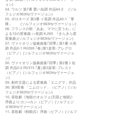
ョン)
04. ワルツ 第7番 嬰ハ短調 作品64-2 (ソル
フェジオ963Hzヴァージョン)
05. ポロネーズ 第3番 イ長調 作品40-1「軍
隊」 (ソルフェジオ963Hzヴァージョン)
06. フランスの歌「ああ、ママに言うわ」に
よる12の変奏曲 ハ長調 K.265 ｢きらきら星
変奏曲｣(ソルフェジオ963Hzヴァージョン)
07. ヴァイオリン協奏曲集｢四季｣ 第1番 ホ長
調 作品8-1 RV269 ｢春｣第1楽章: アレグロ
（ピアノ）(ソルフェジオ963Hzヴァージョ
ン)
08. ヴァイオリン協奏曲集｢四季｣ 第2番ト短
調 作品8-2 RV315 ｢夏｣第3楽章: プレスト
（ピアノ）(ソルフェジオ963Hzヴァージョ
ン)
09. 創作主題による変奏曲「エニグマ」作品
36: 第9変奏 「ニムロッド」（ピアノ）(ソル
フェジオ963Hzヴァージョン)
10. 喜歌劇《地獄のオルフェ(天国と地獄)》
序曲より:カン=カン（ピアノ）(ソルフェジ
オ963Hzヴァージョン)
11. 喜歌劇《軽騎兵》序曲（ピアノ）(ソルフ