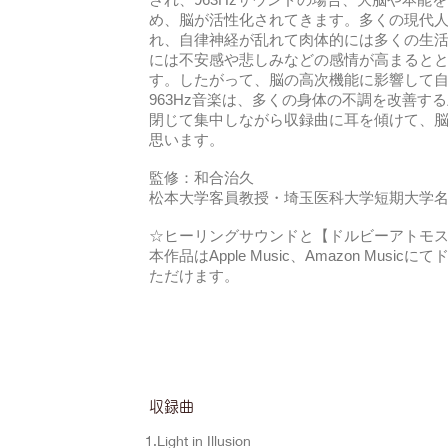
め、脳が活性化されてきます。多くの現代
れ、自律神経が乱れて肉体的には多くの生
には不安感や悲しみなどの感情が高まると
す。したがって、脳の高次機能に影響して
963Hz音楽は、多くの身体の不調を改善す
閉じて集中しながら収録曲に耳を傾けて、
思います。
監修：和合治久
松本大学客員教授・埼玉医科大学短期大学
☆ヒーリングサウンドと【ドルビーアトモ
本作品はApple Music、Amazon Mus
ただけます。
​収録曲
1.Light in Illusion