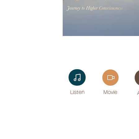
Listen​
Movie
​