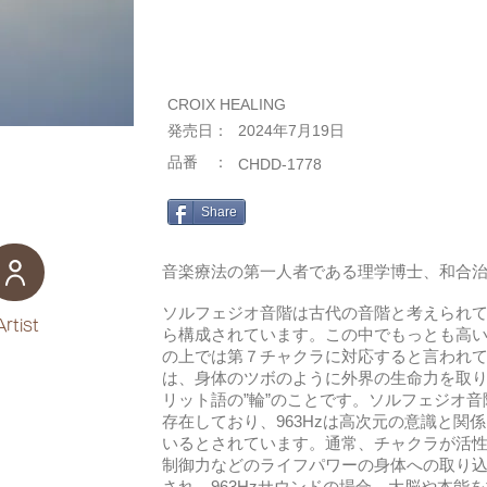
CROIX HEALING
​発売日：
2024年7月19日
​品番 ：
CHDD-1778
Share
音楽療法の第一人者である理学博士、和合
ソルフェジオ音階は古代の音階と考えられ
Artist
ら構成されています。この中でもっとも高い音
の上では第７チャクラに対応すると言われ
は、身体のツボのように外界の生命力を取
リット語の”輪”のことです。ソルフェジオ
存在しており、963Hzは高次元の意識と関
いるとされています。通常、チャクラが活
制御力などのライフパワーの身体への取り
され、963Hzサウンドの場合、大脳や本能