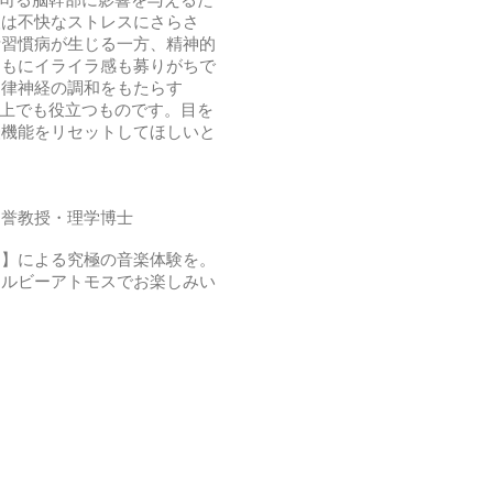
人は不快なストレスにさらさ
活習慣病が生じる一方、精神的
ともにイライラ感も募りがちで
自律神経の調和をもたらす
る上でも役立つものです。目を
脳機能をリセットしてほしいと
名誉教授・理学博士
ス】による究極の音楽体験を。
icにてドルビーアトモスでお楽しみい