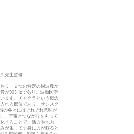
治久先生監修
ており、９つの特定の周波数か
が963Hzであり、波動医学
ています。チャクラという概念
り入れる部位であり、サンスク
音階の各々にはそれぞれ意味が
係し、宇宙とつながりをもって
性化することで、活力や地力、
込みが生じて心身に力が蘇ると
を司る脳幹部に影響を与えるた