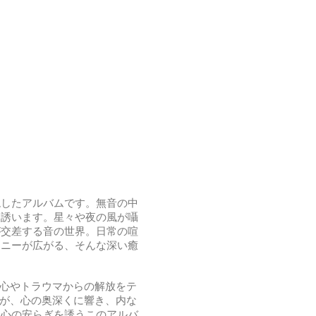
現したアルバムです。無音の中
と誘います。星々や夜の風が囁
が交差する音の世界。日常の喧
モニーが広がる、そんな深い癒
怖心やトラウマからの解放をテ
動が、心の奥深くに響き、内な
と心の安らぎを誘うこのアルバ