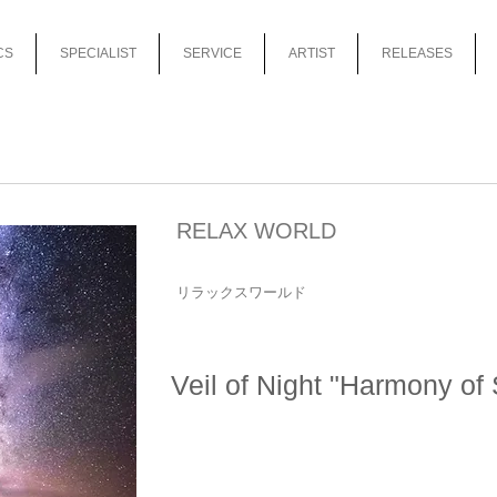
CS
SPECIALIST
SERVICE
ARTIST
RELEASES
RELAX WORLD
リラックスワールド
Veil of Night "Harmony of 