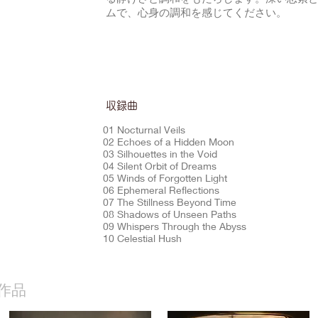
ムで、心身の調和を感じてください。
​収録曲
01 Nocturnal Veils
02 Echoes of a Hidden Moon
03 Silhouettes in the Void
04 Silent Orbit of Dreams
05 Winds of Forgotten Light
06 Ephemeral Reflections
07 The Stillness Beyond Time
08 Shadows of Unseen Paths
09 Whispers Through the Abyss
10 Celestial Hush
作品