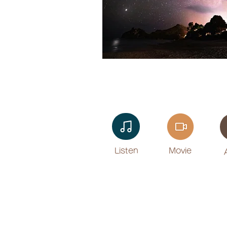
Listen​
Movie
​