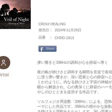
CROIX HEALING
​発売日：
2024年11月29日
​品番 ：
CHDD-1813
Share
儚い響きと396Hzの調和が心を静寂へ導く
夜の帳が静けさと調和する瞬間を音楽で表
Artist
に漂う儚い響きが、深い思索と心の静寂へ
くかのように、内なる静けさと宇宙の神秘
騒から解放され、心の奥深くに静寂のハー
やしのひとときを提供する作品です。
ソルフェジオ周波数「396Hz」による、恐
ーマにした作品です。396Hzの穏やかな振
る静けさと調和をもたらします。深い思索