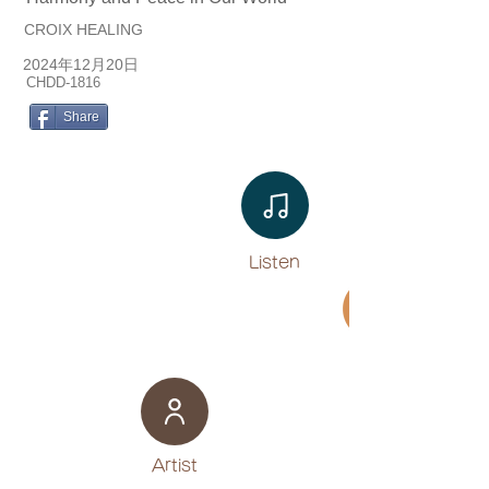
CROIX HEALING
2024年12月20日
CHDD-1816
Share
Listen​
Movie
​Artist