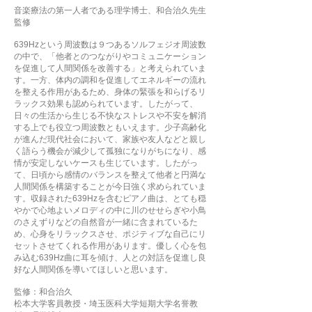
音楽療法の第一人者である理学博士、和合治久先生
監修
639Hzという周波数は９つあるソルフェジオ周波数
の中で、「他者とのつながりやコミュニケーション
を促進して人間関係を改善する」と考えられていま
す。一方、体内の調和を促進してエネルギーの流れ
を整える作用があるため、身体の緊張を和らげるリ
ラックス効果も認められています。したがって、
日々の生活から生じる不快なストレスや不安を解消
する上でも役立つ周波数ともいえます。少子高齢化
が進んだ現代社会において、家族や友人などと親し
く語らう機会が減少して孤独になりがちになり、感
情が安定しないケースも生じています。したがっ
て、日頃から感情のバランスを整えて他者と円満な
人間関係を構築することが今日強く求められていま
す。収録された639Hzを含むピアノ曲は、とても穏
やかで心地よいメロディの中に川のせせらぎや小鳥
のさえずりなどの自然音が一緒に含まれているた
め、心身をリラックスさせ、ポジティブな自己にリ
セットさせてくれる作用があります。優しく心を包
み込む639Hz曲に耳を傾け、人との対話を促進し良
好な人間関係を導いてほしいと思います。
監修：和合治久
松本大学客員教授・埼玉医科大学短期大学名誉教