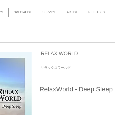
CS
SPECIALIST
SERVICE
ARTIST
RELEASES
RELAX WORLD
リラックスワールド
RelaxWorld - Deep Sleep 