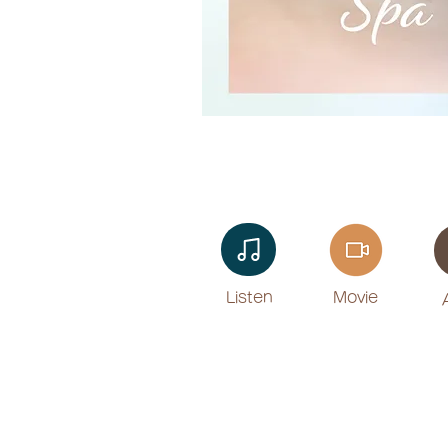
Listen​
Movie
​