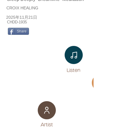
CROIX HEALING
2025年11月21日
CHDD-1935
Share
Listen​
Movie
​Artist