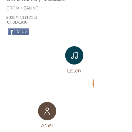
CROIX HEALING
2025年11月21日
CHDD-1936
Share
Listen​
Movie
​Artist