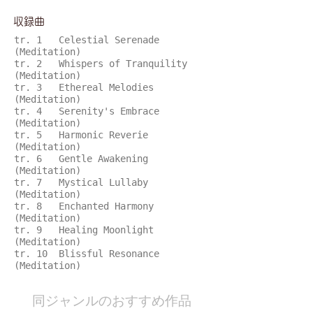
​収録曲
tr. 1 Celestial Serenade
(Meditation)
tr. 2 Whispers of Tranquility
(Meditation)
tr. 3 Ethereal Melodies
(Meditation)
tr. 4 Serenity's Embrace
(Meditation)
tr. 5 Harmonic Reverie
(Meditation)
tr. 6 Gentle Awakening
(Meditation)
tr. 7 Mystical Lullaby
(Meditation)
tr. 8 Enchanted Harmony
(Meditation)
tr. 9 Healing Moonlight
(Meditation)
tr. 10 Blissful Resonance
(Meditation)
​同ジャンルのおすすめ作品