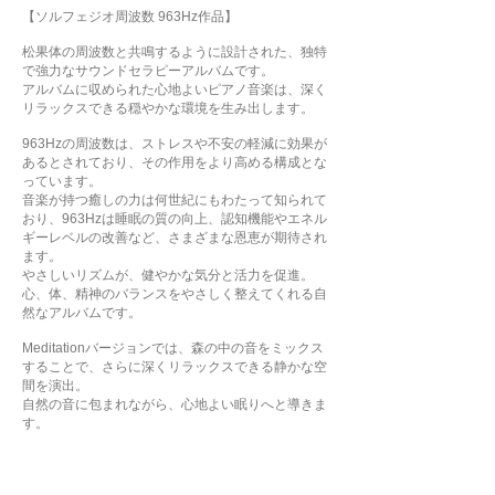
【ソルフェジオ周波数 963Hz作品】
松果体の周波数と共鳴するように設計された、独特
で強力なサウンドセラピーアルバムです。
アルバムに収められた心地よいピアノ音楽は、深く
リラックスできる穏やかな環境を生み出します。
963Hzの周波数は、ストレスや不安の軽減に効果が
あるとされており、その作用をより高める構成とな
っています。
音楽が持つ癒しの力は何世紀にもわたって知られて
おり、963Hzは睡眠の質の向上、認知機能やエネル
ギーレベルの改善など、さまざまな恩恵が期待され
ます。
やさしいリズムが、健やかな気分と活力を促進。
心、体、精神のバランスをやさしく整えてくれる自
然なアルバムです。
Meditationバージョンでは、森の中の音をミックス
することで、さらに深くリラックスできる静かな空
間を演出。
自然の音に包まれながら、心地よい眠りへと導きま
す。