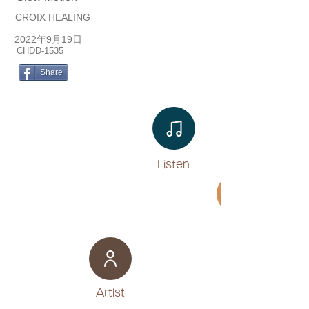
CROIX HEALING
2022年9月19日
CHDD-1535
Share
Listen​
Movie
​Artist