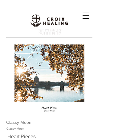
​商品情報
Classy Moon
Classy Moon
Heart Pieces