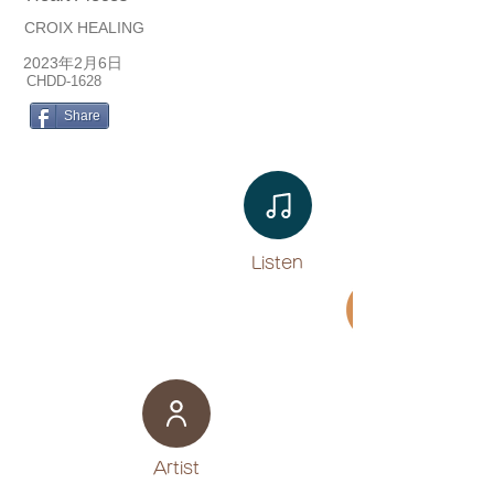
CROIX HEALING
2023年2月6日
CHDD-1628
Share
Listen​
Movie
​Artist