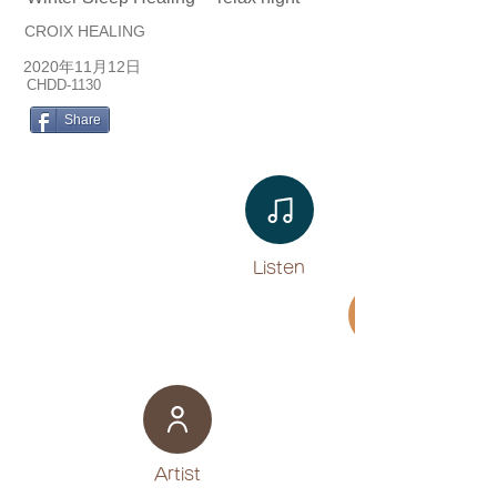
CROIX HEALING
2020年11月12日
CHDD-1130
Share
Listen​
Movie
​Artist