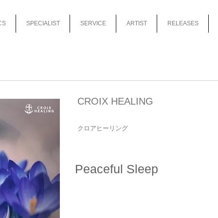
CS
SPECIALIST
SERVICE
ARTIST
RELEASES
CROIX HEALING
クロアヒーリング
Peaceful Sleep