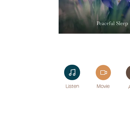
Listen​
Movie
​