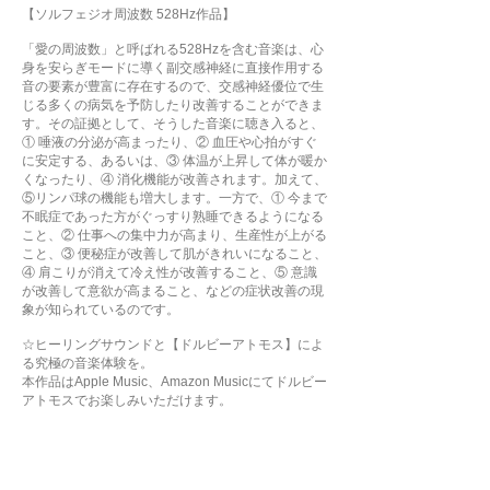
【ソルフェジオ周波数 528Hz作品】
「愛の周波数」と呼ばれる528Hzを含む音楽は、心
身を安らぎモードに導く副交感神経に直接作用する
音の要素が豊富に存在するので、交感神経優位で生
じる多くの病気を予防したり改善することができま
す。その証拠として、そうした音楽に聴き入ると、
① 唾液の分泌が高まったり、② 血圧や心拍がすぐ
に安定する、あるいは、③ 体温が上昇して体が暖か
くなったり、④ 消化機能が改善されます。加えて、
⑤リンパ球の機能も増大します。一方で、① 今まで
不眠症であった方がぐっすり熟睡できるようになる
こと、② 仕事への集中力が高まり、生産性が上がる
こと、③ 便秘症が改善して肌がきれいになること、
④ 肩こりが消えて冷え性が改善すること、⑤ 意識
が改善して意欲が高まること、などの症状改善の現
象が知られているのです。
☆ヒーリングサウンドと【ドルビーアトモス】によ
る究極の音楽体験を。
本作品はApple Music、Amazon Musicにてドルビー
アトモスでお楽しみいただけます。