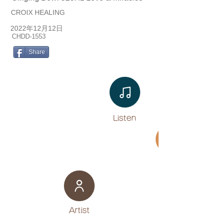
CROIX HEALING
2022年12月12日
CHDD-1553
Share
Listen​
Movie
​Artist