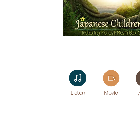
Listen​
Movie
​