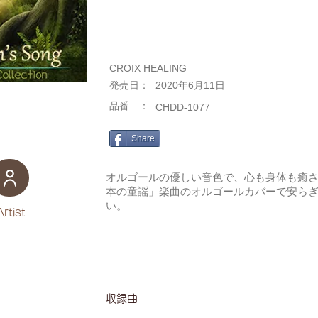
CROIX HEALING
​発売日：
2020年6月11日
​品番 ：
CHDD-1077
Share
オルゴールの優しい音色で、心も身体も癒さ
本の童謡」楽曲のオルゴールカバーで安ら
い。
Artist
​収録曲