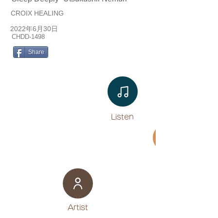
CROIX HEALING
2022年6月30日
CHDD-1498
Share
Listen​
Movie
​Artist