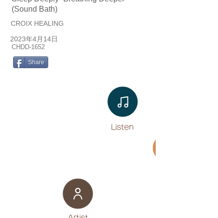
(Sound Bath)
CROIX HEALING
2023年4月14日
CHDD-1652
Share
Listen​
Movie
​Artist