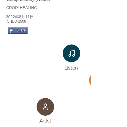
CROIX HEALING
2022年8月11日
CHDD-1508
Share
Listen​
Movie
​Artist