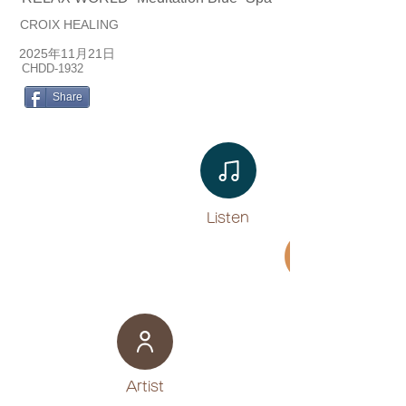
CROIX HEALING
2025年11月21日
CHDD-1932
Share
Listen​
Movie
​Artist