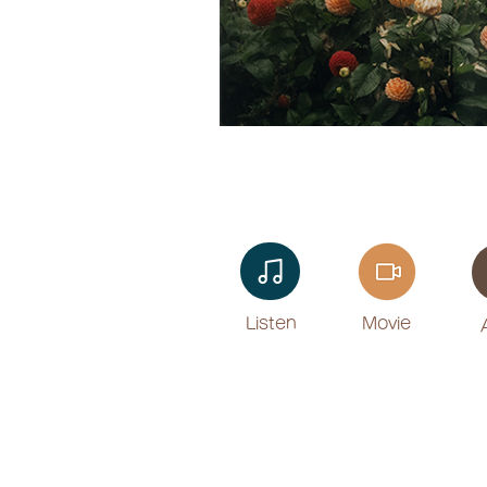
Listen​
Movie
​