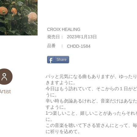
CROIX HEALING
​発売日：
2023年1月13日
​品番 ：
CHDD-1584
Share
パッと元気になる曲もありますが、ゆった
きますように。
今日はもう訪れていて、そこからの１日が
Artist
うに。
辛い時も勿論あるけれど、音楽だけはあな
すように。
1つ楽しいこと、嬉しいことがあったらそれ
に。
この音楽を聴いて下さる皆さんにとって、
に祈りを込めて。