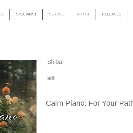
CS
SPECIALIST
SERVICE
ARTIST
RELEASES
Shiba
四葉
Calm Piano: For Your Pat