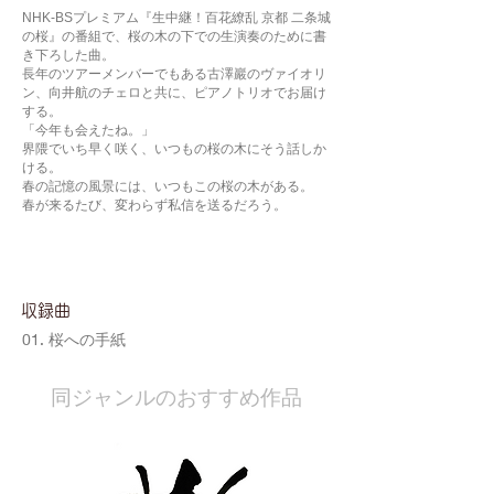
NHK-BSプレミアム『生中継！百花繚乱 京都 二条城
の桜』の番組で、桜の木の下での生演奏のために書
き下ろした曲。
長年のツアーメンバーでもある古澤巖のヴァイオリ
ン、向井航のチェロと共に、ピアノトリオでお届け
する。
「今年も会えたね。」
界隈でいち早く咲く、いつもの桜の木にそう話しか
ける。
春の記憶の風景には、いつもこの桜の木がある。
春が来るたび、変わらず私信を送るだろう。
​収録曲
01. 桜への手紙
​同ジャンルのおすすめ作品