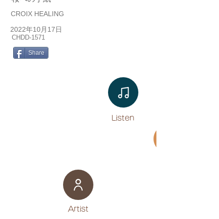
CROIX HEALING
2022年10月17日
CHDD-1571
Share
Listen​
Movie
​Artist